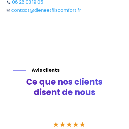
📞
06 28 03 19 05
✉
contact@dieneetfilscomfort.fr
Avis clients
Ce que nos clients
disent de nous
★
★
★
★
★