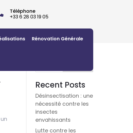
Téléphone

+33 6 28 03 19 05
éalisations
Rénovation Générale
Rechercher
–
Recent Posts
Désinsectisation : une
nécessité contre les
insectes
 un
envahissants
Lutte contre les