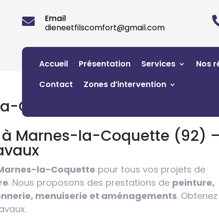
Email

dieneetfilscomfort@gmail.com
Accueil
Présentation
Services
Nos r
Contact
Zones d’intervention
la-Coquette
t à Marnes-la-Coquette (92) 
ravaux
Marnes-la-Coquette
pour tous vos projets de
re
. Nous proposons des prestations de
peinture,
açonnerie, menuiserie et aménagements
. Obtenez
avaux.