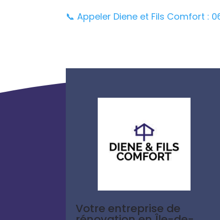
📞 Appeler Diene et Fils Comfort : 0
Votre entreprise de
rénovation en Île-de-