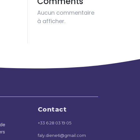
Comments
Aucun commentaire
à afficher.
Contact
+33 6 28 03 19 05
sde
ers
faly.diene6@gmail.com