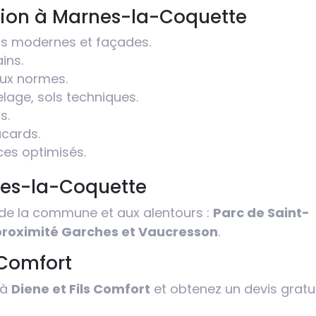
tion à Marnes-la-Coquette
urs modernes et façades.
ains.
aux normes.
elage, sols techniques.
s.
acards.
ces optimisés.
nes-la-Coquette
de la commune et aux alentours :
Parc de Saint-
proximité Garches et Vaucresson
.
 Comfort
 à
Diene et Fils Comfort
et obtenez un devis gratu