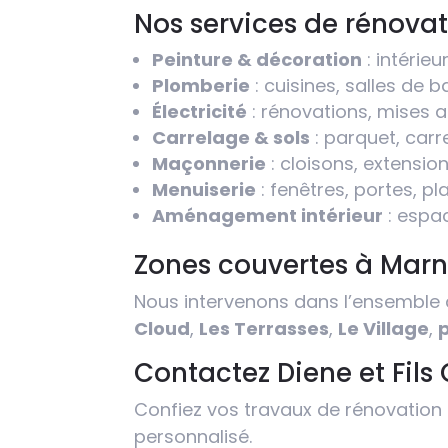
Nos services de rénova
Peinture & décoration
: intérie
Plomberie
: cuisines, salles de b
Électricité
: rénovations, mises 
Carrelage & sols
: parquet, carr
Maçonnerie
: cloisons, extension
Menuiserie
: fenêtres, portes, pl
Aménagement intérieur
: espa
Zones couvertes à Mar
Nous intervenons dans l’ensemble 
Cloud
,
Les Terrasses
,
Le Village
,
Contactez Diene et Fils
Confiez vos travaux de rénovation
personnalisé.